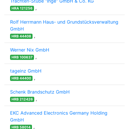
Trachten-Stube "Inge" GmbH & Co. KG
,
HRA 121256
Rolf Herrmann Haus- und Grundstücksverwaltung
GmbH
,
HRB 44408
Werner Nix GmbH
,
HRB 100637
tageinz GmbH
,
HRB 44400
Schenk Brandschutz GmbH
,
HRB 212426
EKC Advanced Electronics Germany Holding
GmbH
,
HRB 58014