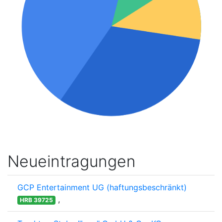
Neueintragungen
GCP Entertainment UG (haftungsbeschränkt)
,
HRB 39725