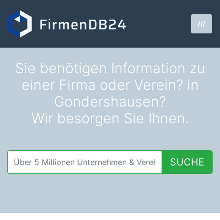
///
Sie benötigen Information zu
einer Firma oder Verein? in
Gondershausen?
Wir besorgen Sie Ihnen.
SUCHE