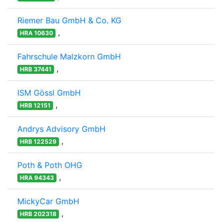
Riemer Bau GmbH & Co. KG
,
HRA 10630
Fahrschule Malzkorn GmbH
,
HRB 37441
ISM Gössl GmbH
,
HRB 12151
Andrys Advisory GmbH
,
HRB 122529
Poth & Poth OHG
,
HRA 94343
MickyCar GmbH
,
HRB 202318