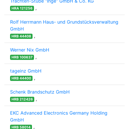
Trachten-Stube "Inge" GmbH & Co. KG
,
HRA 121256
Rolf Herrmann Haus- und Grundstücksverwaltung
GmbH
,
HRB 44408
Werner Nix GmbH
,
HRB 100637
tageinz GmbH
,
HRB 44400
Schenk Brandschutz GmbH
,
HRB 212426
EKC Advanced Electronics Germany Holding
GmbH
,
HRB 58014