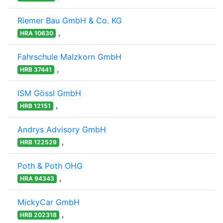
Riemer Bau GmbH & Co. KG
,
HRA 10630
Fahrschule Malzkorn GmbH
,
HRB 37441
ISM Gössl GmbH
,
HRB 12151
Andrys Advisory GmbH
,
HRB 122529
Poth & Poth OHG
,
HRA 94343
MickyCar GmbH
,
HRB 202318