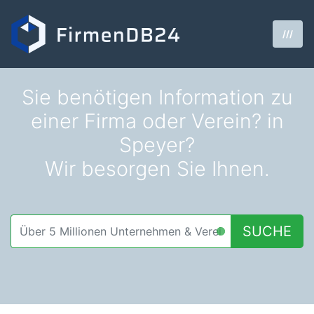
///
Sie benötigen Information zu
einer Firma oder Verein? in
Speyer?
Wir besorgen Sie Ihnen.
SUCHE