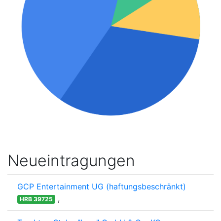
Neueintragungen
GCP Entertainment UG (haftungsbeschränkt)
,
HRB 39725