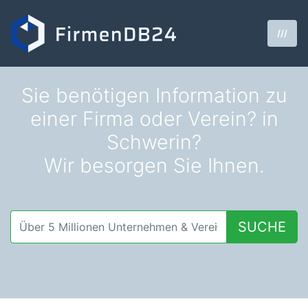
///
Sie benötigen Information zu
einer Firma oder Verein? in
Schwerin?
Wir besorgen Sie Ihnen.
SUCHE