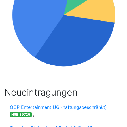
Neueintragungen
GCP Entertainment UG (haftungsbeschränkt)
,
HRB 39725