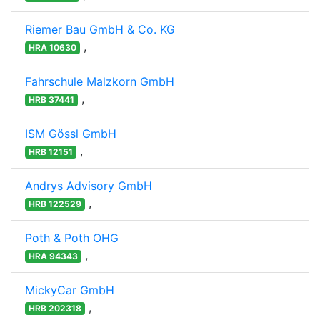
Riemer Bau GmbH & Co. KG
,
HRA 10630
Fahrschule Malzkorn GmbH
,
HRB 37441
ISM Gössl GmbH
,
HRB 12151
Andrys Advisory GmbH
,
HRB 122529
Poth & Poth OHG
,
HRA 94343
MickyCar GmbH
,
HRB 202318