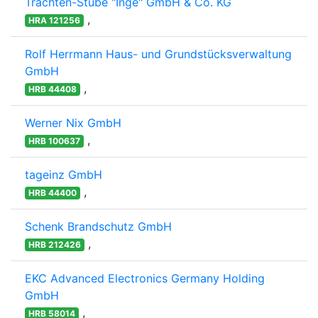
Trachten-Stube "Inge" GmbH & Co. KG
,
HRA 121256
Rolf Herrmann Haus- und Grundstücksverwaltung
GmbH
,
HRB 44408
Werner Nix GmbH
,
HRB 100637
tageinz GmbH
,
HRB 44400
Schenk Brandschutz GmbH
,
HRB 212426
EKC Advanced Electronics Germany Holding
GmbH
,
HRB 58014